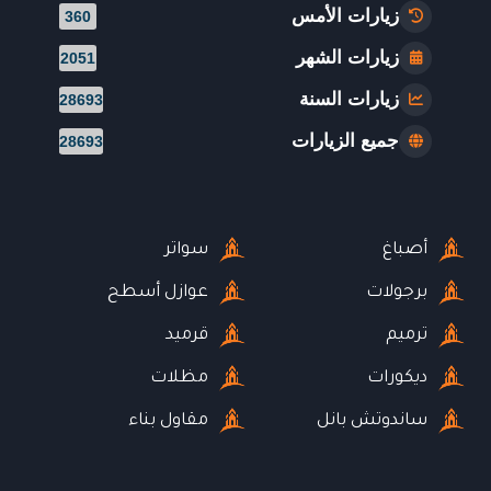
زيارات الأمس
360
زيارات الشهر
2051
زيارات السنة
28693
جميع الزيارات
28693
أصباغ
سواتر
برجولات
عوازل أسطح
ترميم
قرميد
ديكورات
مظلات
ساندوتش بانل
مقاول بناء