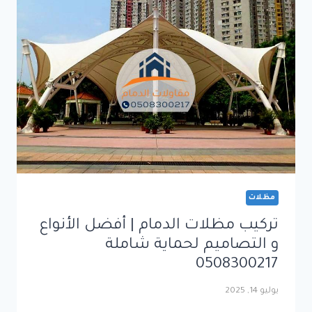
|
تصميم
احترافي
وسرعة
في
التنفيذ
0508300217
مظلات
تركيب مظلات الدمام | أفضل الأنواع
و التصاميم لحماية شاملة
0508300217
يوليو 14, 2025