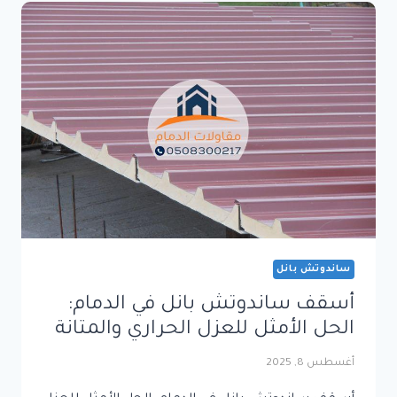
وجودة
في
تنفيذ
أسقف
القرميد
0508300217
ساندوتش بانل
أسقف ساندوتش بانل في الدمام:
الحل الأمثل للعزل الحراري والمتانة
أغسطس 8, 2025