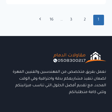
مظلات
بالدمام
لتركيب
تنقل
الصفحة
16
…
3
2
1
المظلات
الصفحة
الحديثة
التالية
بأعلى
جودة
وأسعار
مناسبة
نعمل بفريق متخصص من المهندسين والفنيين المهرة
لضمان تنفيذ مشاريعكم بدقة واحترافية وفي الوقت
المحدد، مع تقديم أفضل الحلول التي تناسب ميزانيتكم
وتلبي كافة متطلباتكم.