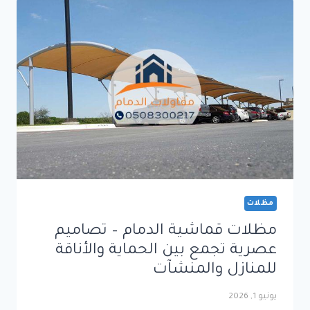
المثالي
للحماية
والمتانة
في
مختلف
المساحات
مظلات
مظلات قماشية الدمام – تصاميم
عصرية تجمع بين الحماية والأناقة
للمنازل والمنشآت
يونيو 1, 2026