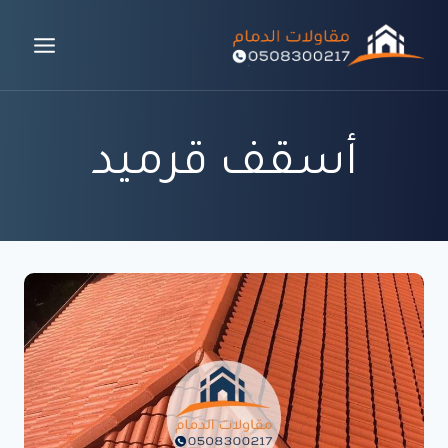
لتجاوز
لى
لمحتوى
أسقف قرميد