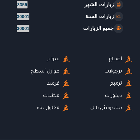
زيارات الشهر
3359
زيارات السنة
30001
جميع الزيارات
30001
أصباغ
سواتر
برجولات
عوازل أسطح
ترميم
قرميد
ديكورات
مظلات
ساندوتش بانل
مقاول بناء