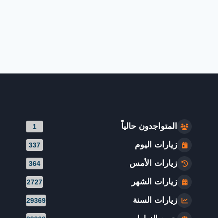
المتواجدون حالياً
1
زيارات اليوم
337
زيارات الأمس
364
زيارات الشهر
2727
زيارات السنة
29369