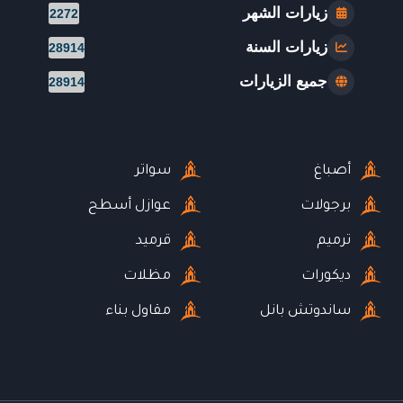
زيارات الشهر
2272
زيارات السنة
28914
جميع الزيارات
28914
أصباغ
سواتر
برجولات
عوازل أسطح
ترميم
قرميد
ديكورات
مظلات
ساندوتش بانل
مقاول بناء