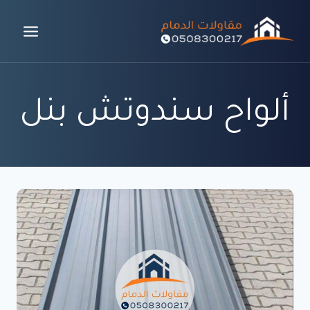
لتجاوز
لى
لمحتوى
ألواح سندوتش بنل