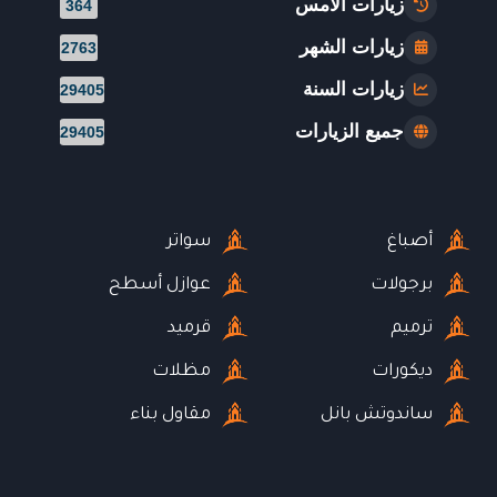
زيارات الأمس
364
زيارات الشهر
2763
زيارات السنة
29405
جميع الزيارات
29405
أصباغ
سواتر
برجولات
عوازل أسطح
ترميم
قرميد
ديكورات
مظلات
ساندوتش بانل
مقاول بناء