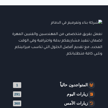
بانل
الدمام:
الحل
الأمثل
للعزل
والبناء
الحديث
نعمل بفريق متخصص من المهندسين والفنيين المهرة
0508300217
لضمان تنفيذ مشاريعكم بدقة واحترافية وفي الوقت
المحدد، مع تقديم أفضل الحلول التي تناسب ميزانيتكم
وتلبي كافة متطلباتكم.
المتواجدون حالياً
1
زيارات اليوم
291
زيارات الأمس
360