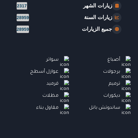
زيارات الشهر
2317
زيارات السنة
28959
جميع الزيارات
28959
أصباغ
سواتر
برجولات
عوازل أسطح
ترميم
قرميد
ديكورات
مظلات
ساندوتش بانل
مقاول بناء