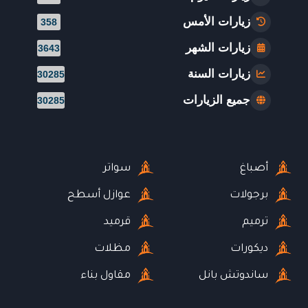
زيارات الأمس
358
زيارات الشهر
3643
زيارات السنة
30285
جميع الزيارات
30285
أصباغ
سواتر
برجولات
عوازل أسطح
ترميم
قرميد
ديكورات
مظلات
ساندوتش بانل
مقاول بناء