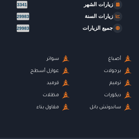
زيارات الشهر
3341
زيارات السنة
29983
جميع الزيارات
29983
أصباغ
سواتر
برجولات
عوازل أسطح
ترميم
قرميد
ديكورات
مظلات
ساندوتش بانل
مقاول بناء