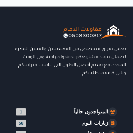
حلول
فاخرة
لتظليل
المساحات
الخارجية
بتصميم
عصري
وجودة
نعمل بفريق متخصص من المهندسين والفنيين المهرة
عالية
لضمان تنفيذ مشاريعكم بدقة واحترافية وفي الوقت
المحدد، مع تقديم أفضل الحلول التي تناسب ميزانيتكم
وتلبي كافة متطلباتكم.
المتواجدون حالياً
1
زيارات اليوم
58