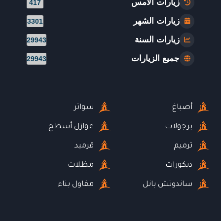
زيارات الأمس
417
زيارات الشهر
3301
زيارات السنة
29943
جميع الزيارات
29943
أصباغ
سواتر
برجولات
عوازل أسطح
ترميم
قرميد
ديكورات
مظلات
ساندوتش بانل
مقاول بناء