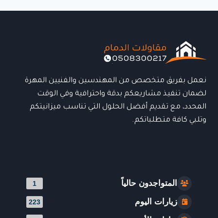
–
تصاميم
عصرية
تجمع
بين
الحماية
والأناقة
للمنازل
نعمل بفريق متخصص من المهندسين والفنيين المهرة
والمنشآت
لضمان تنفيذ مشاريعكم بدقة واحترافية وفي الوقت
المحدد، مع تقديم أفضل الحلول التي تناسب ميزانيتكم
وتلبي كافة متطلباتكم.
المتواجدون حالياً
1
زيارات اليوم
223