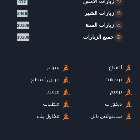
زيارات الأمس
417
زيارات الشهر
3466
زيارات السنة
30108
جميع الزيارات
30108
أصباغ
سواتر
برجولات
عوازل أسطح
ترميم
قرميد
ديكورات
مظلات
ساندوتش بانل
مقاول بناء