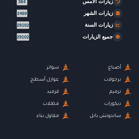
زيارات الأمس
364
زيارات الشهر
2460
زيارات السنة
29102
جميع الزيارات
29102
أصباغ
سواتر
برجولات
عوازل أسطح
ترميم
قرميد
ديكورات
مظلات
ساندوتش بانل
مقاول بناء