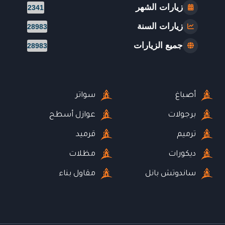
زيارات الشهر
2341
زيارات السنة
28983
جميع الزيارات
28983
أصباغ
سواتر
برجولات
عوازل أسطح
ترميم
قرميد
ديكورات
مظلات
ساندوتش بانل
مقاول بناء