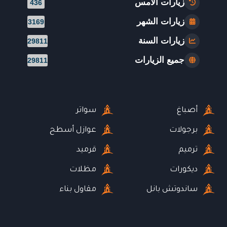
زيارات الأمس
436
زيارات الشهر
3169
زيارات السنة
29811
جميع الزيارات
29811
أصباغ
سواتر
برجولات
عوازل أسطح
ترميم
قرميد
ديكورات
مظلات
ساندوتش بانل
مقاول بناء