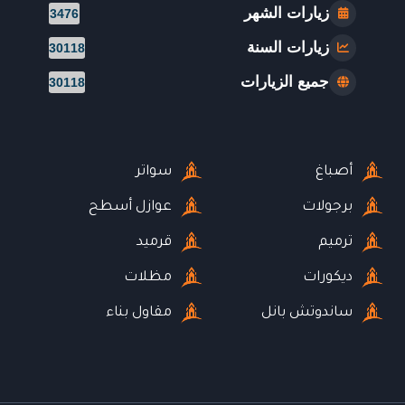
زيارات الشهر
3476
زيارات السنة
30118
جميع الزيارات
30118
أصباغ
سواتر
برجولات
عوازل أسطح
ترميم
قرميد
ديكورات
مظلات
ساندوتش بانل
مقاول بناء