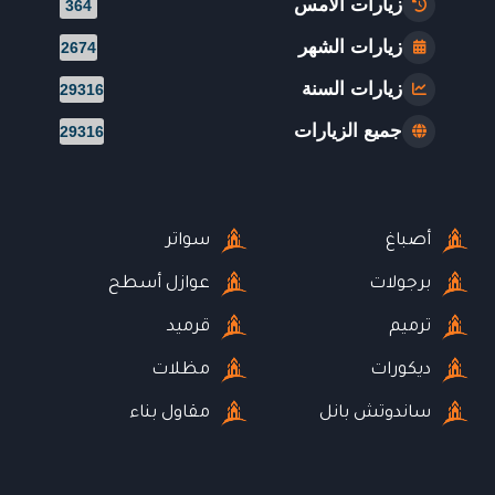
زيارات الأمس
364
زيارات الشهر
2674
زيارات السنة
29316
جميع الزيارات
29316
أصباغ
سواتر
برجولات
عوازل أسطح
ترميم
قرميد
ديكورات
مظلات
ساندوتش بانل
مقاول بناء