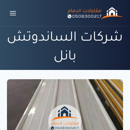
لتجاوز
لى
لمحتوى
شركات الساندوتش
بانل