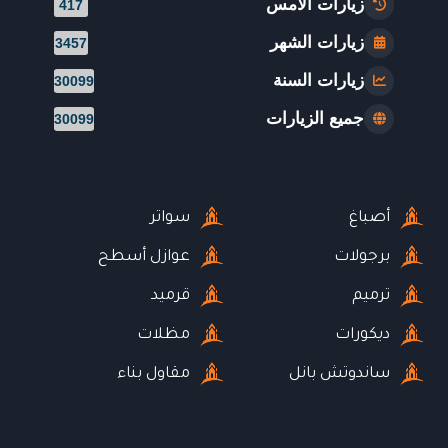
زيارات الأمس
417
زيارات الشهر
3457
زيارات السنة
30099
جميع الزيارات
30099
أصباغ
سواتر
برجولات
عوازل أسطح
ترميم
قرميد
ديكورات
مظلات
ساندوتش بانل
مقاول بناء