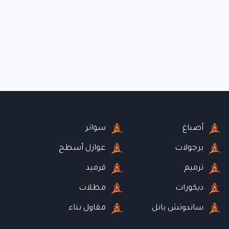
أصباغ
سواتر
برجولات
عوازل أسطح
ترميم
قرميد
ديكورات
مظلات
ساندوتش بانل
مقاول بناء