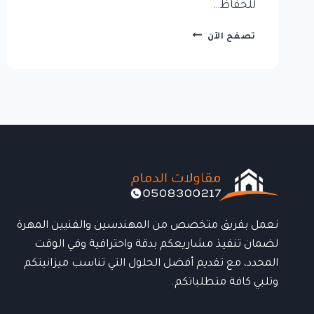
للحفاظ…
عوازل
تصفح الآن
أسطح:
الحل
الذكي
لحماية
المباني
0508300217
نعمل بفريق متخصص من المهندسين والفنيين المهرة
لضمان تنفيذ مشاريعكم بدقة واحترافية وفي الوقت
المحدد، مع تقديم أفضل الحلول التي تناسب ميزانيتكم
وتلبي كافة متطلباتكم.