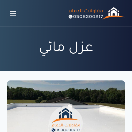
لتجاوز
لى
لمحتوى
عزل مائي