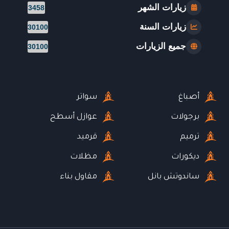
زيارات الشهر
3458
زيارات السنة
30100
جميع الزيارات
30100
أصباغ
سواتر
برجولات
عوازل أسطح
ترميم
قرميد
ديكورات
مظلات
ساندوتش بانل
مقاول بناء