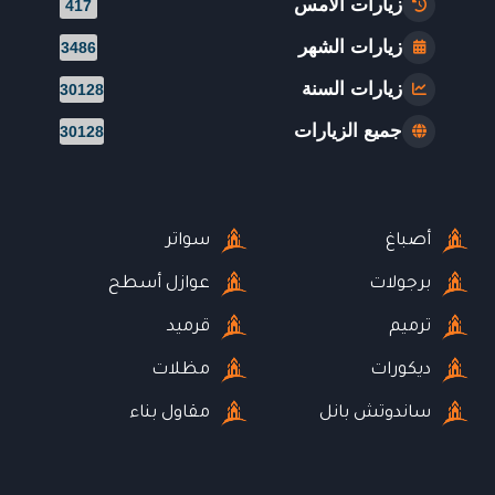
زيارات الأمس
417
زيارات الشهر
3486
زيارات السنة
30128
جميع الزيارات
30128
أصباغ
سواتر
برجولات
عوازل أسطح
ترميم
قرميد
ديكورات
مظلات
ساندوتش بانل
مقاول بناء