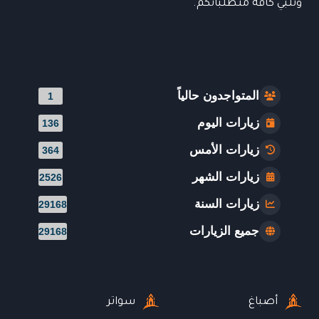
وتلبي كافة متطلباتكم.
المتواجدون حالياً
1
زيارات اليوم
136
زيارات الأمس
364
زيارات الشهر
2526
زيارات السنة
29168
جميع الزيارات
29168
أصباغ
سواتر