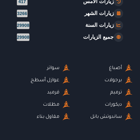
زيارات الأمس
417
زيارات الشهر
3266
زيارات السنة
29908
جميع الزيارات
29908
أصباغ
سواتر
برجولات
عوازل أسطح
ترميم
قرميد
ديكورات
مظلات
ساندوتش بانل
مقاول بناء