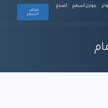
تر
عوازل أسطح
أصباغ
عرض
السعر
ام