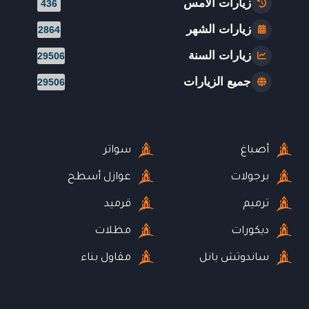
زيارات الأمس
436
زيارات الشهر
2864
زيارات السنة
29506
جميع الزيارات
29506
أصباغ
سواتر
برجولات
عوازل أسطح
ترميم
قرميد
ديكورات
مظلات
ساندوتش بانل
مقاول بناء