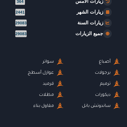
زيارات الأمس
364
زيارات الشهر
2441
زيارات السنة
29083
جميع الزيارات
29083
أصباغ
سواتر
برجولات
عوازل أسطح
ترميم
قرميد
ديكورات
مظلات
ساندوتش بانل
مقاول بناء