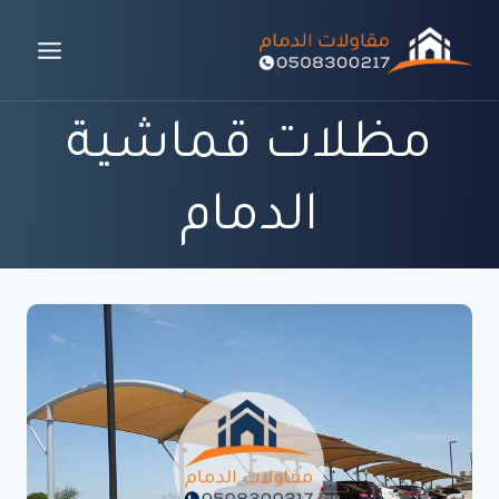
لتجاوز
لى
لمحتوى
مظلات قماشية
الدمام