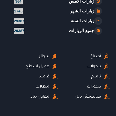
زيارات الأمس
364
زيارات الشهر
2745
زيارات السنة
29387
جميع الزيارات
29387
أصباغ
سواتر
برجولات
عوازل أسطح
ترميم
قرميد
ديكورات
مظلات
ساندوتش بانل
مقاول بناء