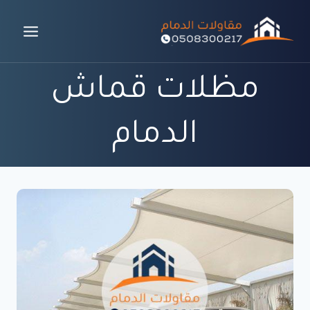
لتجاوز
لى
لمحتوى
مظلات قماش
الدمام