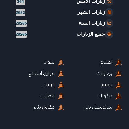
زيارات الأمس
364
زيارات الشهر
2623
زيارات السنة
29265
جميع الزيارات
29265
أصباغ
سواتر
برجولات
عوازل أسطح
ترميم
قرميد
ديكورات
مظلات
ساندوتش بانل
مقاول بناء