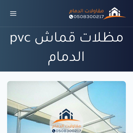
لتجاوز
لى
لمحتوى
مظلات قماش pvc
الدمام