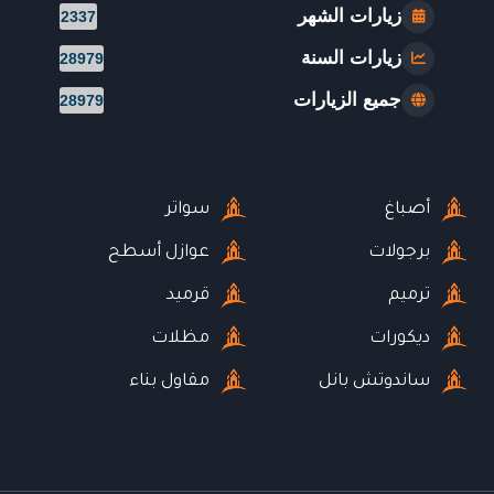
زيارات الشهر
2337
زيارات السنة
28979
جميع الزيارات
28979
أصباغ
سواتر
برجولات
عوازل أسطح
ترميم
قرميد
ديكورات
مظلات
ساندوتش بانل
مقاول بناء