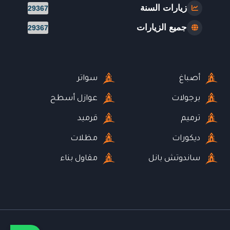
زيارات السنة
29367
جميع الزيارات
29367
أصباغ
سواتر
برجولات
عوازل أسطح
ترميم
قرميد
ديكورات
مظلات
ساندوتش بانل
مقاول بناء