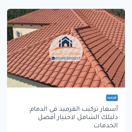
الحل
الأمثل
لمظهر
أنيق
وعزل
فعال
للأسطح
0508300217
قرميد
أسعار تركيب القرميد في الدمام:
دليلك الشامل لاختيار أفضل
الخدمات