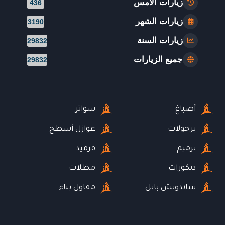
زيارات الأمس
436
زيارات الشهر
3190
زيارات السنة
29832
جميع الزيارات
29832
أصباغ
سواتر
برجولات
عوازل أسطح
ترميم
قرميد
ديكورات
مظلات
ساندوتش بانل
مقاول بناء