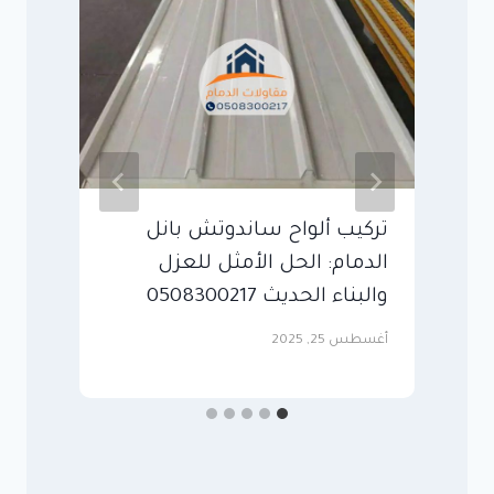
تركيب ألواح ساندوتش بانل
س
الدمام: الحل الأمثل للعزل
ا
والبناء الحديث 0508300217
سبت
أغسطس 25, 2025