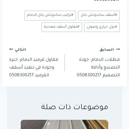
وسوم
#
أسقف ساندوتش بانل
#
تركيب ساندوتش بانل الدمام
المقال:
#
عزل حراري وصوتي
#
مقاول أسقف معدنية
تصفّح
السابق
التالي
المقالات
مظلات الدمام: جودة
مقاول قرميد الدمام: خبرة
التصنيع وأناقة
وجودة في تنفيذ أسقف
التصميم 0508300217
القرميد 0508300217
موضوعات ذات صلة