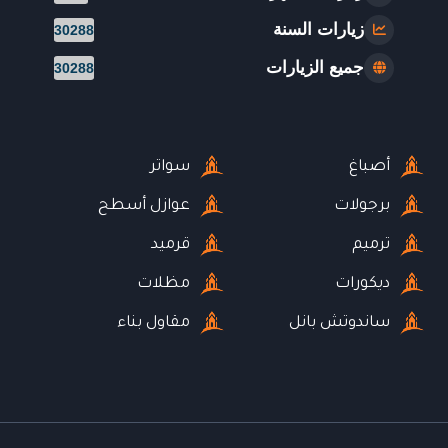
زيارات السنة
30288
جميع الزيارات
30288
أصباغ
سواتر
برجولات
عوازل أسطح
ترميم
قرميد
ديكورات
مظلات
ساندوتش بانل
مقاول بناء