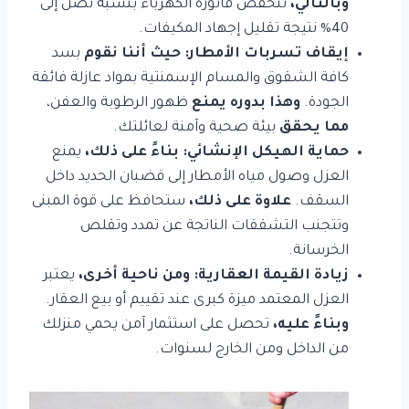
وبالتالي،
تنخفض فاتورة الكهرباء بنسبة تصل إلى
40% نتيجة تقليل إجهاد المكيفات.
إيقاف تسربات الأمطار:
حيث أننا نقوم
بسد
كافة الشقوق والمسام الإسمنتية بمواد عازلة فائقة
الجودة.
وهذا بدوره يمنع
ظهور الرطوبة والعفن،
مما يحقق
بيئة صحية وآمنة لعائلتك.
حماية الهيكل الإنشائي:
بناءً على ذلك،
يمنع
العزل وصول مياه الأمطار إلى قضبان الحديد داخل
السقف.
علاوة على ذلك،
ستحافظ على قوة المبنى
وتتجنب التشققات الناتجة عن تمدد وتقلص
الخرسانة.
زيادة القيمة العقارية:
ومن ناحية أخرى،
يعتبر
العزل المعتمد ميزة كبرى عند تقييم أو بيع العقار.
وبناءً عليه،
تحصل على استثمار آمن يحمي منزلك
من الداخل ومن الخارج لسنوات.