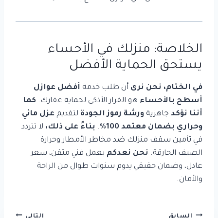
الخلاصة: منزلك في الأحساء
يستحق الحماية الأفضل
في الختام، نحن نرى
أن طلب خدمة
أفضل عوازل
أسطح بالأحساء
هو القرار الأذكى لحماية عقارك.
كما
أننا نؤكد
جاهزية
ورشة رموز الجودة
لتقديم
عزل مائي
وحراري بضمان معتمد 100%
.
بناءً على ذلك،
لا تتردد
في تأمين سقف منزلك ضد مخاطر الأمطار وحرارة
الصيف الحارقة.
نحن نعدكم
بعمل فني متقن، سعر
عادل، وضمان حقيقي يدوم سنوات طوال من الراحة
والأمان.
تصفّح
السابق
التالي