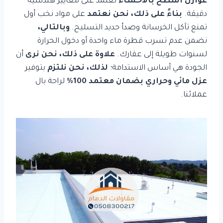
عوازل أسطح بالأحساء
تعتمد على معايير هندسية
دقيقة.
بناءً على ذلك،
نحن نعتمد
على مواد نخب أول
تمنع تآكل الخرسانة وصدأ حديد التسليح.
وبالتالي،
نضمن عدم تسرب قطرة ماء واحدة أو دخول الحرارة
لسنوات طويلة إلى عقارك.
علاوة على ذلك،
نحن نرى
أن
الجودة هي أساس الاستدامة؛
لذلك، نحن نلتزم
بتوفير
عزل مائي وحراري بضمان معتمد 100%
لراحة بال
عملائنا.