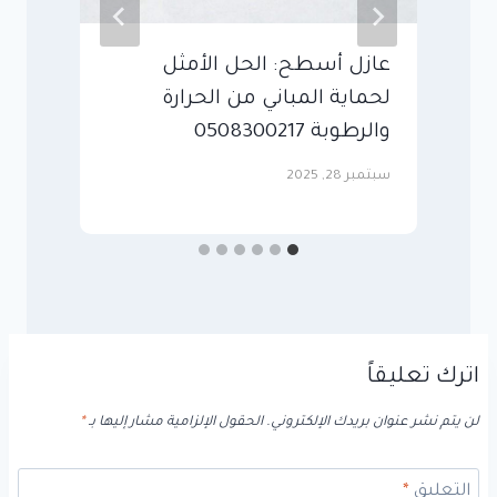
عازل أسطح: الحل الأمثل
م
لحماية المباني من الحرارة
ا
والرطوبة 0508300217
منز
سبتمبر 28, 2025
سبت
اترك تعليقاً
لن يتم نشر عنوان بريدك الإلكتروني.
الحقول الإلزامية مشار إليها بـ
*
التعليق
*