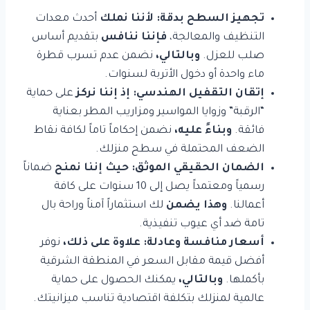
تجهيز السطح بدقة:
لأننا نملك
أحدث معدات
التنظيف والمعالجة،
فإننا ننافس
بتقديم أساس
صلب للعزل.
وبالتالي،
نضمن عدم تسرب قطرة
ماء واحدة أو دخول الأتربة لسنوات.
إتقان التقفيل الهندسي:
إذ إننا نركز
على حماية
“الرقبة” وزوايا المواسير ومزاريب المطر بعناية
فائقة.
وبناءً عليه،
نضمن إحكاماً تاماً لكافة نقاط
الضعف المحتملة في سطح منزلك.
الضمان الحقيقي الموثق:
حيث إننا نمنح
ضماناً
رسمياً ومعتمداً يصل إلى 10 سنوات على كافة
أعمالنا.
وهذا يضمن
لك استثماراً آمناً وراحة بال
تامة ضد أي عيوب تنفيذية.
أسعار منافسة وعادلة:
علاوة على ذلك،
نوفر
أفضل قيمة مقابل السعر في المنطقة الشرقية
بأكملها.
وبالتالي،
يمكنك الحصول على حماية
عالمية لمنزلك بتكلفة اقتصادية تناسب ميزانيتك.