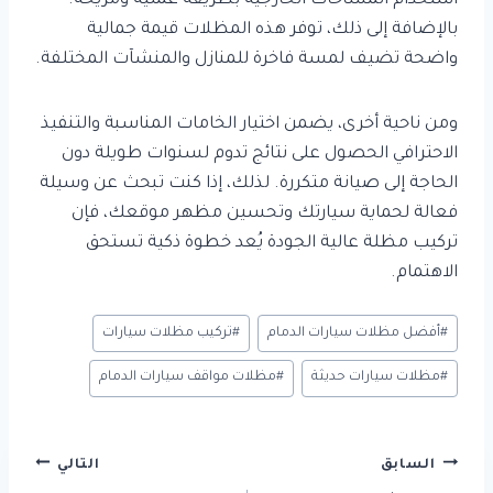
استخدام المساحات الخارجية بطريقة عملية ومريحة.
بالإضافة إلى ذلك، توفر هذه المظلات قيمة جمالية
واضحة تضيف لمسة فاخرة للمنازل والمنشآت المختلفة.
ومن ناحية أخرى، يضمن اختيار الخامات المناسبة والتنفيذ
الاحترافي الحصول على نتائج تدوم لسنوات طويلة دون
الحاجة إلى صيانة متكررة. لذلك، إذا كنت تبحث عن وسيلة
فعالة لحماية سيارتك وتحسين مظهر موقعك، فإن
تركيب مظلة عالية الجودة يُعد خطوة ذكية تستحق
الاهتمام.
وسوم
#
أفضل مظلات سيارات الدمام
#
تركيب مظلات سيارات
المقال:
#
مظلات سيارات حديثة
#
مظلات مواقف سيارات الدمام
تصفّح
السابق
التالي