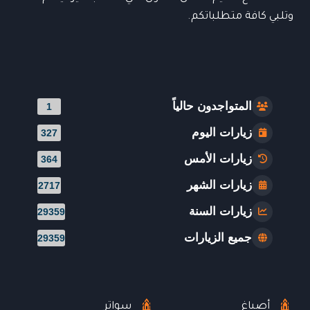
وتلبي كافة متطلباتكم.
المتواجدون حالياً
1
زيارات اليوم
327
زيارات الأمس
364
زيارات الشهر
2717
زيارات السنة
29359
جميع الزيارات
29359
أصباغ
سواتر