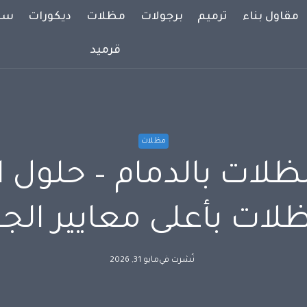
مقاول بناء
ترميم
برجولات
مظلات
ديكورات
سوا
قرميد
مظلات
ات بالدمام – حلول اح
لات بأعلى معايير الج
نُشرت في
مايو 31, 2026