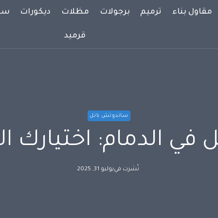
مقاول بناء
ترميم
برجولات
مظلات
ديكورات
سوا
قرميد
ساندوتش بانل
في الدمام: اختيارك ال
نُشرت في
يوليو 31, 2025