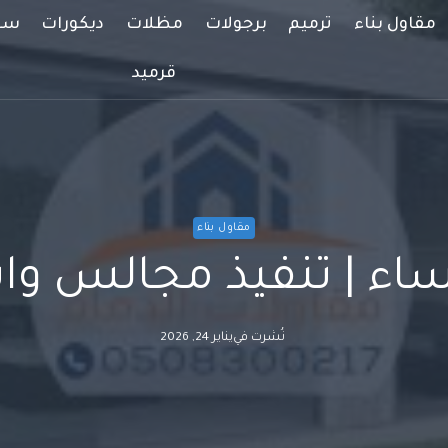
مقاول بناء
ترميم
برجولات
مظلات
ديكورات
سوا
قرميد
مقاول بناء
حساء | تنفيذ مجالس و
نُشرت في
يناير 24, 2026