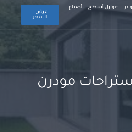
تر
عوازل أسطح
أصباغ
عرض
السعر
استراحات مودرن