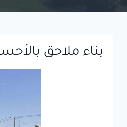
بناء ملاحق بالأحس