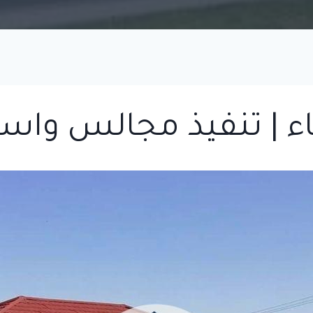
اء | تنفيذ مجالس واس