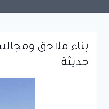
بناء ملاحق ومجالس
حديثة