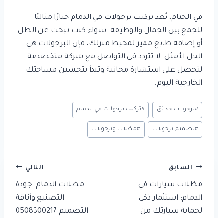
في الختام، يُعد تركيب برجولات في الدمام خيارًا مثاليًا
للجمع بين الجمال والوظيفة. سواء كنت تبحث عن الظل
أو إضافة طابع مميز لمحيط منزلك، فإن البرجولات هي
الحل الأمثل. لا تتردد في التواصل مع شركة متخصصة
لتحصل على استشارة مجانية وتبدأ بتحسين مساحتك
الخارجية اليوم.
وسوم
#
برجولات حدائق
#
تركيب برجولات في الدمام
المقال:
#
تصميم برجولات
#
مظلات وبرجولات
تصفّح
السابق
التالي
المقالات
مظلات سيارات في
مظلات الدمام: جودة
الدمام: استثمار ذكي
التصنيع وأناقة
لحماية سيارتك من
التصميم 0508300217