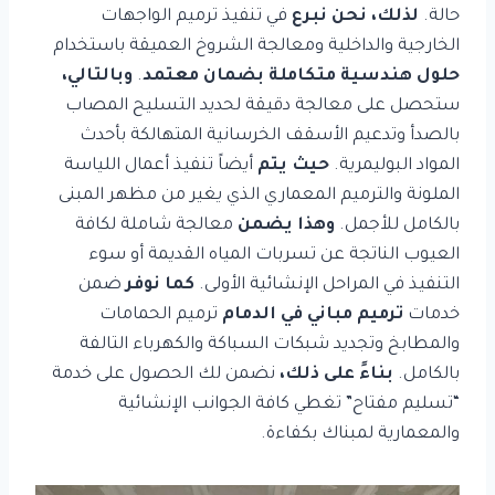
حالة.
لذلك، نحن نبرع
في تنفيذ ترميم الواجهات
الخارجية والداخلية ومعالجة الشروخ العميقة باستخدام
حلول هندسية متكاملة بضمان معتمد
.
وبالتالي،
ستحصل على معالجة دقيقة لحديد التسليح المصاب
بالصدأ وتدعيم الأسقف الخرسانية المتهالكة بأحدث
المواد البوليمرية.
حيث يتم
أيضاً تنفيذ أعمال اللياسة
الملونة والترميم المعماري الذي يغير من مظهر المبنى
بالكامل للأجمل.
وهذا يضمن
معالجة شاملة لكافة
العيوب الناتجة عن تسربات المياه القديمة أو سوء
التنفيذ في المراحل الإنشائية الأولى.
كما نوفر
ضمن
خدمات
ترميم مباني في الدمام
ترميم الحمامات
والمطابخ وتجديد شبكات السباكة والكهرباء التالفة
بالكامل.
بناءً على ذلك،
نضمن لك الحصول على خدمة
“تسليم مفتاح” تغطي كافة الجوانب الإنشائية
والمعمارية لمبناك بكفاءة.