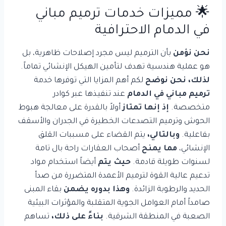
🌟 مميزات خدمات
ترميم مباني
في الدمام الاحترافية
نحن نؤمن
بأن الترميم ليس مجرد إصلاحات ظاهرية، بل
هو عملية هندسية تهدف لتأمين الهيكل الإنشائي تماماً.
لذلك، نحن نوضح
لكم أهم المزايا التي توفرها خدمة
ترميم مباني في الدمام
عند تنفيذها عبر كوادر
متخصصة.
إذ إنها تمتاز
أولاً بالقدرة على معالجة هبوط
الحوش وترميم التصدعات الخطيرة في الجدران والأسقف
بفاعلية.
وبالتالي،
يتم القضاء على مسببات القلق
الإنشائي،
مما يمنح
أصحاب العقارات راحة بال تامة
لسنوات طويلة قادمة.
حيث يتم
أيضاً استخدام مواد
تدعيم عالية القوة لترميم الأعمدة المتضررة من صدأ
الحديد والرطوبة الزائدة.
وهذا بدوره يضمن
بقاء المبنى
صامداً أمام العوامل الجوية المتقلبة والمؤثرات البيئية
الصعبة في المنطقة الشرقية.
بناءً على ذلك،
تساهم