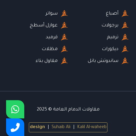
أصباغ
سواتر
برجولات
عوازل أسطح
ترميم
قرميد
ديكورات
مظلات
ساندوتش بانل
مقاول بناء
مقاولات الدمام العامة © 2025
design
|
Suhaib Ali
|
Kalil Al-waheeb