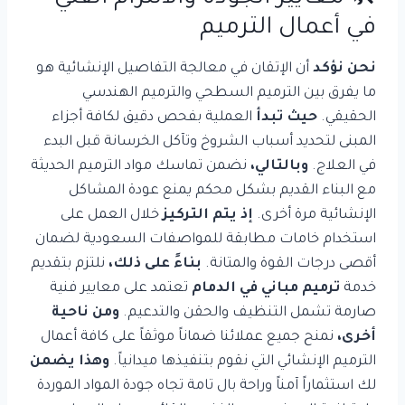
في أعمال الترميم
نحن نؤكد
أن الإتقان في معالجة التفاصيل الإنشائية هو
ما يفرق بين الترميم السطحي والترميم الهندسي
الحقيقي.
حيث تبدأ
العملية بفحص دقيق لكافة أجزاء
المبنى لتحديد أسباب الشروخ وتآكل الخرسانة قبل البدء
في العلاج.
وبالتالي،
نضمن تماسك مواد الترميم الحديثة
مع البناء القديم بشكل محكم يمنع عودة المشاكل
الإنشائية مرة أخرى.
إذ يتم التركيز
خلال العمل على
استخدام خامات مطابقة للمواصفات السعودية لضمان
أقصى درجات القوة والمتانة.
بناءً على ذلك،
نلتزم بتقديم
خدمة
ترميم مباني في الدمام
تعتمد على معايير فنية
صارمة تشمل التنظيف والحقن والتدعيم.
ومن ناحية
أخرى،
نمنح جميع عملائنا ضماناً موثقاً على كافة أعمال
الترميم الإنشائي التي نقوم بتنفيذها ميدانياً.
وهذا يضمن
لك استثماراً آمناً وراحة بال تامة تجاه جودة المواد الموردة