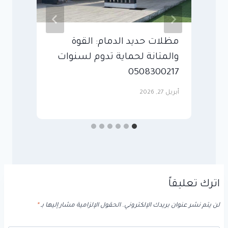
مظلات حديد الدمام: القوة
أ
والمتانة لحماية تدوم لسنوات
ل
0508300217
ج
أبريل 27, 2026
مايو
اترك تعليقاً
لن يتم نشر عنوان بريدك الإلكتروني.
الحقول الإلزامية مشار إليها بـ
*