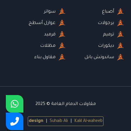
أصباغ
سواتر
برجولات
عوازل أسطح
ترميم
قرميد
ديكورات
مظلات
ساندوتش بانل
مقاول بناء
مقاولات الدمام العامة © 2025
design
|
Suhaib Ali
|
Kalil Al-waheeb