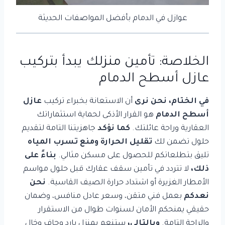
عوازل في الدمام بأفضل المواصفات الحديثة
الخلاصة: تأمين منزلك يبدأ بتركيب
عازل أسطح الدمام
في الختام، نحن نرى
أن الاستعانة بخبراء تركيب
عازل
أسطح الدمام
هو القرار الأذكى لحماية استثماراتك
العقارية وراحة عائلتك.
كما نؤكد
جاهزيتنا التامة لتقديم
حلول تضمن لك
تقليل الحرارة ومنع تسرب المياه
تليق بتطلعاتكم للحصول على مسكن مثالي.
بناءً على
ذلك،
لا تتردد في تأمين سقف عقارك قبل حلول مواسم
الأمطار الغزيرة أو اشتداد حرارة الصيف القاسية.
نحن
نعدكم
بعمل فني متقن، وسعر عادل منافس، وضمان
حقيقي يمنحكم الأمان لسنوات طوال من الاستقرار
والراحة التامة.
وبالتالي،
ستنعم بمنزل بارد وجاف وخالٍ