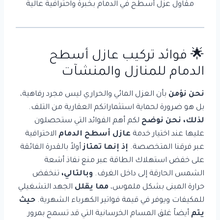
مقاول عزل أسطح في الدمام بخبرة واحترافية عالية
🌟 فوائد تركيب
عازل أسطح
الدمام
للمنازل والمنشآت
نحن نؤمن
بأن العزل المائي والحراري ليس مجرد رفاهية،
بل هو ضرورة لحماية استثماراتكم العقارية من التلف.
لذلك، نحن نوضح
لكم أهم الفوائد التي ستحصلون
عليها عند اختيار خدمة
عازل أسطح الدمام
الاحترافية
عبر فرقنا المتخصصة.
إذ إنها تمتاز
أولاً بالقدرة الفائقة
على خفض استهلاك الطاقة عبر منع نفاذ أشعة
الشمس الحارقة إلى داخل الغرف.
وبالتالي،
تنخفض
حرارة المبنى بشكل ملموس،
مما يقلل
الجهد التشغيلي
للمكيفات ويوفر في قيمة فواتير الكهرباء الشهرية.
حيث
يتم
أيضاً غلق المسام الخرسانية التي قد تسمح بمرور