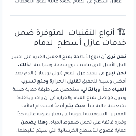
عوازل أسطح في الدمام بجودة عالية تفوق التوقعات
🏗️ أنواع التقنيات المتوفرة ضمن
خدمات عازل أسطح الدمام
نحن نرى
أن تنوع الأنظمة يمنح العميل القدرة على اختيار
الحل الأمثل الذي يناسب نوع سقفه وميزانيته.
لذلك،
نحن نبرع
في تنفيذ عزل الفوم (بولي يوريثان) الذي يعد
أفضل وسيلة لتحقيق
تقليل الحرارة ومنع تسرب
المياه
معاً.
وبالتالي،
ستحصل على طبقة حماية صلبة
وبدون فواصل تمنع المياه والحرارة في آن واحد وبكفاءة
تشغيلية عالية جداً.
حيث يتم
أيضاً استخدام لفائف
الممبرين البيتومينية القوية التي تمتاز بمرونة عالية جداً
وقدرة فائقة على تحمل ضغوط المياه.
وهذا يضمن
حماية قصوى للأسطح الخرسانية التي سيتم تبليطها،