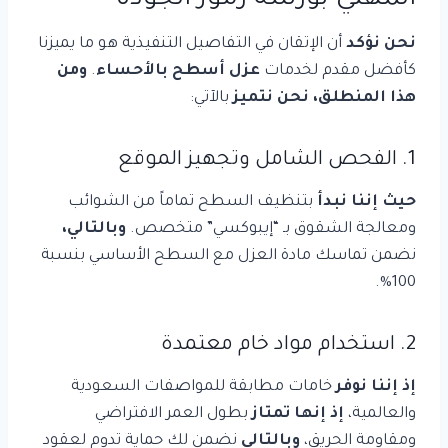
المهني بورشة رموز الجودة
نحن نؤكد
أن الإتقان في التفاصيل التنفيذية هو ما يميزنا
كأفضل مقدم لخدمات
عزل أسطح بالأحساء
.
ومن
هذا المنطلق،
نحن نتميز
بالآتي:
1. الفحص الشامل وتجهيز الموقع
حيث إننا نبدأ
بتنظيف السطح تماماً من الشوائب
ومعالجة الشقوق بـ “إيبوكسي” متخصص.
وبالتالي،
نضمن تماسك مادة العزل مع السطح الأساسي بنسبة
100%.
2. استخدام مواد خام معتمدة
إذ إننا نوفر
خامات مطابقة للمواصفات السعودية
والعالمية،
إذ إنها تمتاز
بطول العمر الافتراضي
ومقاومة الحريق،
وبالتالي
نضمن لك حماية تدوم لعقود