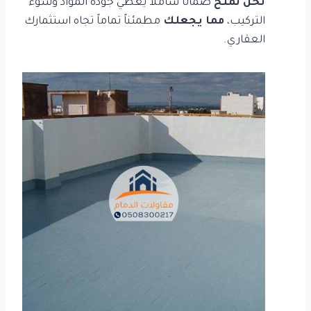
نحن نمنح
ضماناً شاملاً يغطي جودة المواد وسوء
التركيب،
مما يجعلك
مطمئناً تماماً تجاه استثمارك
العقاري.