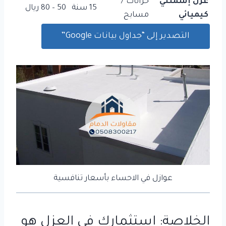
عزل إسمنتي
خزانات /
15 سنة
50 – 80 ريال
كيميائي
مسابح
التصدير إلى “جداول بيانات Google”
عوازل في الاحساء بأسعار تنافسية
الخلاصة: استثمارك في العزل هو