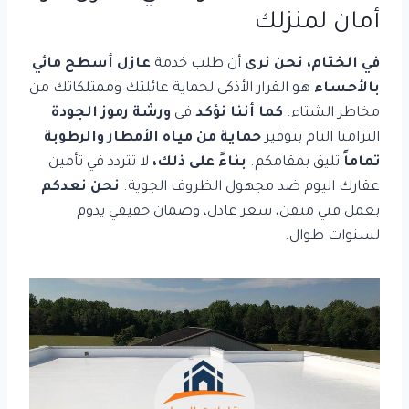
أمان لمنزلك
في الختام، نحن نرى
أن طلب خدمة
عازل أسطح مائي
بالأحساء
هو القرار الأذكى لحماية عائلتك وممتلكاتك من
مخاطر الشتاء.
كما أننا نؤكد
في
ورشة رموز الجودة
التزامنا التام بتوفير
حماية من مياه الأمطار والرطوبة
تماماً
تليق بمقامكم.
بناءً على ذلك،
لا تتردد في تأمين
عقارك اليوم ضد مجهول الظروف الجوية.
نحن نعدكم
بعمل فني متقن، سعر عادل، وضمان حقيقي يدوم
لسنوات طوال.