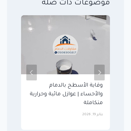
موضوعات ذات صلة
وقاية الأسطح بالدمام
م
والأحساء | عوازل مائية وحرارية
أ
متكاملة
م
يناير 19, 2026
يولي