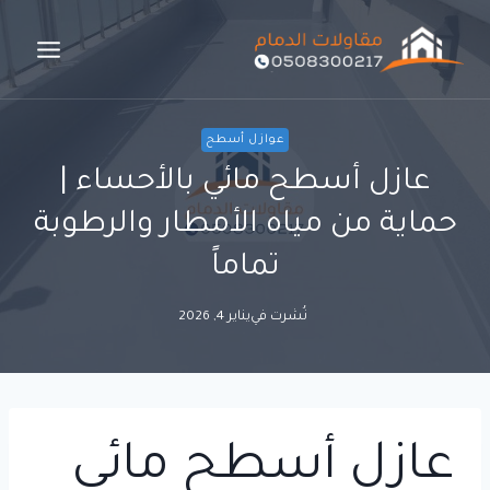
لتجاوز
لى
لمحتوى
عوازل أسطح
عازل أسطح مائي بالأحساء |
حماية من مياه الأمطار والرطوبة
تماماً
نُشرت في
يناير 4, 2026
عازل أسطح مائي