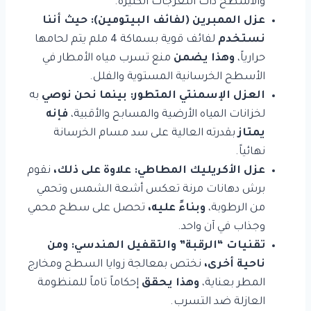
والأسطح ذات التعرجات الكثيرة.
عزل الممبرين (لفائف البيتومين):
حيث أننا
نستخدم
لفائف قوية بسماكة 4 ملم يتم لحامها
حرارياً،
وهذا يضمن
منع تسرب مياه الأمطار في
الأسطح الخرسانية المستوية والفلل.
العزل الإسمنتي المتطور:
بينما نحن نوصي
به
لخزانات المياه الأرضية والمسابح والأقبية،
فإنه
يمتاز
بقدرته العالية على سد مسام الخرسانة
نهائياً.
عزل الأكريليك المطاطي:
علاوة على ذلك،
نقوم
برش دهانات مرنة تعكس أشعة الشمس وتحمي
من الرطوبة،
وبناءً عليه،
تحصل على سطح محمي
وجذاب في آن واحد.
تقنيات “الرقبة” والتقفيل الهندسي:
ومن
ناحية أخرى،
نختص بمعالجة زوايا السطح ومخارج
المطر بعناية،
وهذا يحقق
إحكاماً تاماً للمنظومة
العازلة ضد التسرب.