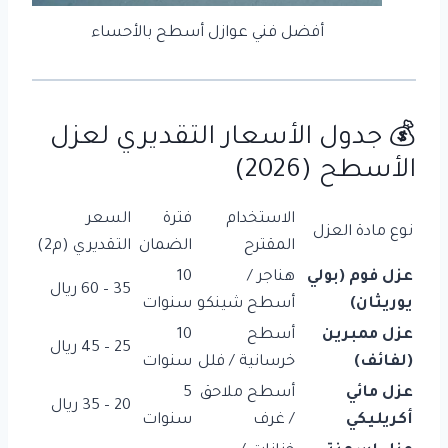
أفضل فني عوازل أسطح بالأحساء
💰 جدول الأسعار التقديري لعزل
الأسطح (2026)
الاستخدام
فترة
السعر
نوع مادة العزل
المقترح
الضمان
التقديري (م2)
عزل فوم (بولي
هناجر /
10
35 – 60 ريال
يوريثان)
أسطح شينكو
سنوات
عزل ممبرين
أسطح
10
25 – 45 ريال
(لفائف)
خرسانية / فلل
سنوات
عزل مائي
أسطح ملاحق
5
20 – 35 ريال
أكريليكي
/ غرف
سنوات