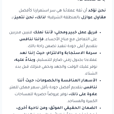
نحن نؤكد
أن ثقة عملائنا هي سر استمرارنا كأفضل
مقاول عوازل
بالمنطقة الشرقية؛
لذلك، نحن نتميز
بـ:
فريق عمل خبير ومحلي:
لأننا نملك
فنيين مدربين
على التعامل مع مناخ الأحساء،
فإننا ننافس
بتقديم أعلى جودة تنفيذ تضمن راحة بالك.
سرعة الاستجابة والالتزام:
حيث إننا نعد
عملاءنا بجدول زمني صارم للتسليم،
وبناءً عليه،
نوفر عليك الوقت والجهد ونحمي منزلك قبل بدء
الشتاء.
الأسعار المنافسة والخصومات:
حيث أننا
ننافس
بتقديم أفضل جودة بأقل سعر ممكن للمتر،
علاوة على ذلك،
نوفر عروضاً حصرية للمساحات
الكبيرة والمساجد.
الضمان الحقيقي الموثق:
ومن ناحية أخرى،