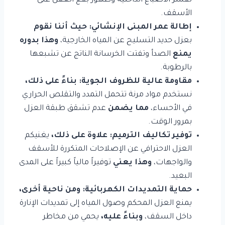
تقشر الأصباغ الداخلية وظهور بقع العفن على
الأسقف.
إطالة عمر المبنى الإنشائي:
حيث أننا نقوم
بعزل حديد التسليح عن المياه الخارجية،
وهذا بدوره
يمنع
الصدأ وتفتت الخرسانة الناتج عن تشبعها
بالرطوبة.
مقاومة عالية للظروف الجوية:
بناءً على ذلك،
نستخدم مواد مرنة تتحمل التمدد والتقلص الحراري
في الأحساء،
مما يضمن
عدم تشقق طبقة العزل
بمرور الوقت.
توفير تكاليف الترميم:
علاوة على ذلك،
يغنيكم
العزل الاحترافي عن الإصلاحات المتكررة للأسقف
والواجهات،
وهذا يعني
توفيراً مالياً كبيراً على المدى
البعيد.
حماية التمديدات الكهربائية:
ومن ناحية أخرى،
يمنع العزل المحكم وصول المياه إلى تمديدات الإنارة
داخل السقف،
وبناءً عليه،
يحمي من مخاطر