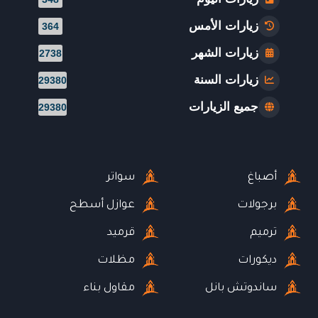
زيارات الأمس
364
زيارات الشهر
2738
زيارات السنة
29380
جميع الزيارات
29380
أصباغ
سواتر
برجولات
عوازل أسطح
ترميم
قرميد
ديكورات
مظلات
ساندوتش بانل
مقاول بناء