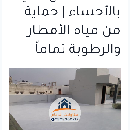
بالأحساء | حماية
من مياه الأمطار
والرطوبة تماماً