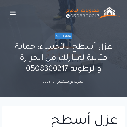
لتجاوز
لى
لمحتوى
مقاول بناء
عزل أسطح بالأحساء: حماية
مثالية لمنازلك من الحرارة
والرطوبة 0508300217
نُشرت في
سبتمبر 24, 2025
عزل أسطح