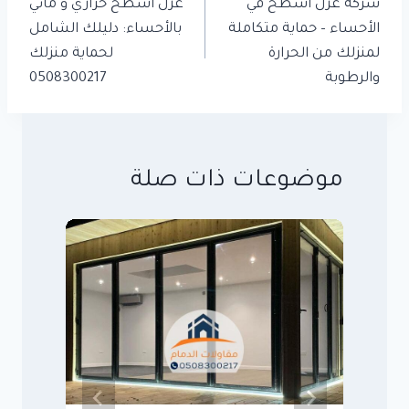
المقالات
شركة عزل أسطح في
عزل أسطح حراري و مائي
الأحساء – حماية متكاملة
بالأحساء: دليلك الشامل
لمنزلك من الحرارة
لحماية منزلك
والرطوبة
0508300217
موضوعات ذات صلة