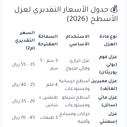
💰 جدول الأسعار التقديري لعزل
الأسطح (2026)
السعر
نوع مادة
الاستخدام
السماكة
التقديري
العزل
الأساسي
المقترحة
(م2)
عزل فوم
عزل حراري
3 سم – 5
(بولي
35 – 55 ريال
ومائي مزدوج
سم
يوريثان)
عزل ممبرين
أسطح خرسانية
4 ملم
25 – 40 ريال
(لفائف)
ومستودعات
عزل مائي
أسطح شينكو
طبقتين +
20 – 35 ريال
(سائل)
ومستودعات
شاش
عزل
خزانات ومسابح
3 طبقات
45 – 70 ريال
إسمنتي
وأقبية