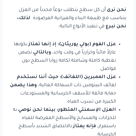
نحن نرى
أن كل سطح يتطلب نوعاً محدداً من العزل
يتناسب مع طبيعة البناء والميزانية المرصودة.
لذلك،
نحن نبرع
في تنفيذ الأنواع التالية:
عزل الفوم (بولي يوريثان):
إذ إنها تمتاز
بكونها
عازلاً مائياً وحرارياً في وقت واحد،
وبالتالي
نضمن
تغطية كاملة وشاملة لكافة زوايا السطح دون
فواصل.
عزل الممبرين (اللفائف):
حيث أننا نستخدم
لفائف البيتومين ذات السماكة العالية،
وهذا يضمن
حماية فائقة للأسقف الخرسانية والمستودعات
الكبيرة من تسرب المياه.
العزل الإسمنتي المتطور:
بينما نحن نوصي
به
للخزانات والمسابح والأسطح المعرضة للمياه
باستمرار،
فإنه يمتاز
بالالتصاق الشديد بأسطح
الخرسانة.