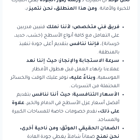
نحن نؤكد
أن اختيارك لـ
ورشة رموز الجودة
يعني اختيارك
للخبرة والأمانة.
ومن هذا المنطلق،
نحن نتميز
بـ:
فريق فني متخصص:
لأننا نملك
فنيين مدربين
على التعامل مع كافة أنواع الأسطح (خشب، حديد،
خرسانة)،
فإننا ننافس
بتقديم أعلى جودة تنفيذ
بالمنطقة.
سرعة الاستجابة والإنجاز:
حيث إننا نعد
عملاءنا بإنهاء العمل قبل هطول الأمطار
الموسمية،
وبناءً عليه،
نوفر عليك الوقت والخسائر
المحتملة من التسربات.
الأسعار التنافسية:
حيث أننا ننافس
بتقديم
أفضل أسعار عزل الأسطح في الدمام والخبر،
علاوة
على ذلك،
نقدم خصومات خاصة للمساحات الكبيرة
والمساجد.
الضمان الحقيقي الموثق:
ومن ناحية أخرى،
نحن نمنح
ضماناً شاملاً يغطي جودة المادة