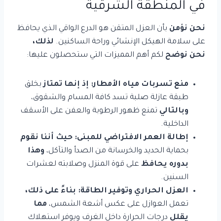
في المنطقة الشرقية
نحن نؤمن
بأن العزل المتقن هو الدرع الواقي الذي يحافظ
على سلامة الهيكل الإنشائي وراحة الساكنين.
لذلك،
نحن نوضح
لكم أهم المميزات التي ستحصلون عليها:
منع تسربات مياه الأمطار:
إذ إنها تمتاز
بخلق
طبقة عازلة صلبة تسد كافة المسام والشقوق،
وبالتالي
تمنع ظهور الرطوبة والعفن على الأسقف
الداخلية.
إطالة العمر الافتراضي للمبنى:
حيث أننا نقوم
بحماية الحديد والخرسانة من الصدأ والتآكل،
وهذا
بدوره يحافظ
على قوة المنزل وصلابته لعشرات
السنين.
العزل الحراري وتوفير الطاقة:
بناءً على ذلك،
تعمل العوازل على عكس أشعة الشمس،
مما
يقلل
درجات الحرارة داخل الغرف ويوفر استهلاك