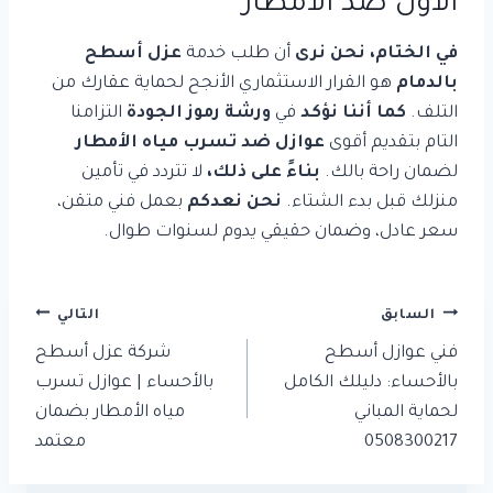
الأول ضد الأمطار
في الختام، نحن نرى
أن طلب خدمة
عزل أسطح
بالدمام
هو القرار الاستثماري الأنجح لحماية عقارك من
التلف.
كما أننا نؤكد
في
ورشة رموز الجودة
التزامنا
التام بتقديم أقوى
عوازل ضد تسرب مياه الأمطار
لضمان راحة بالك.
بناءً على ذلك،
لا تتردد في تأمين
منزلك قبل بدء الشتاء.
نحن نعدكم
بعمل فني متقن،
سعر عادل، وضمان حقيقي يدوم لسنوات طوال.
تصفّح
السابق
التالي
المقالات
فني عوازل أسطح
شركة عزل أسطح
بالأحساء: دليلك الكامل
بالأحساء | عوازل تسرب
لحماية المباني
مياه الأمطار بضمان
0508300217
معتمد