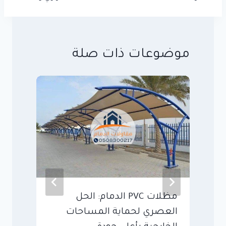
موضوعات ذات صلة
مظلات PVC الدمام: الحل
م
العصري لحماية المساحات
ع