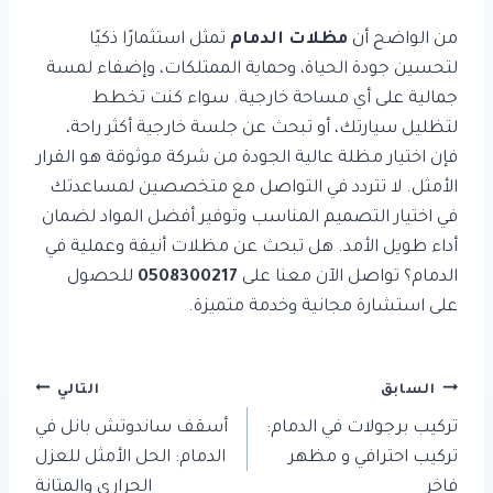
من الواضح أن
مظلات الدمام
تمثل استثمارًا ذكيًا
لتحسين جودة الحياة، وحماية الممتلكات، وإضفاء لمسة
جمالية على أي مساحة خارجية. سواء كنت تخطط
لتظليل سيارتك، أو تبحث عن جلسة خارجية أكثر راحة،
فإن اختيار مظلة عالية الجودة من شركة موثوقة هو القرار
الأمثل. لا تتردد في التواصل مع متخصصين لمساعدتك
في اختيار التصميم المناسب وتوفير أفضل المواد لضمان
أداء طويل الأمد. هل تبحث عن مظلات أنيقة وعملية في
الدمام؟ تواصل الآن معنا على
0508300217
للحصول
على استشارة مجانية وخدمة متميزة.
تصفّح
السابق
التالي
المقالات
تركيب برجولات في الدمام:
أسقف ساندوتش بانل في
تركيب احترافي و مظهر
الدمام: الحل الأمثل للعزل
فاخر
الحراري والمتانة