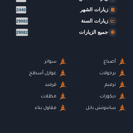
زيارات الشهر
2440
زيارات السنة
29082
جميع الزيارات
29082
أصباغ
سواتر
برجولات
عوازل أسطح
ترميم
قرميد
ديكورات
مظلات
ساندوتش بانل
مقاول بناء