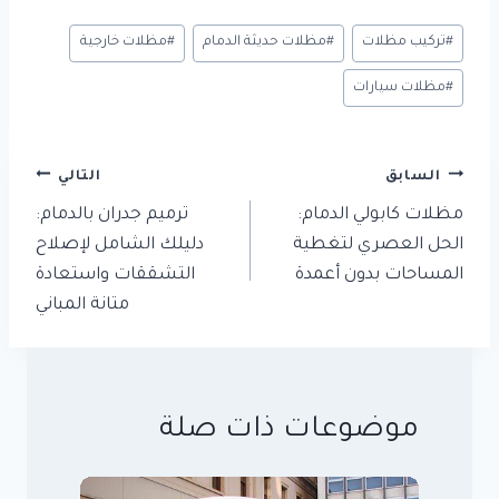
وسوم
#
تركيب مظلات
#
مظلات حديثة الدمام
#
مظلات خارجية
المقال:
#
مظلات سيارات
تصفّح
السابق
التالي
المقالات
مظلات كابولي الدمام:
ترميم جدران بالدمام:
الحل العصري لتغطية
دليلك الشامل لإصلاح
المساحات بدون أعمدة
التشققات واستعادة
متانة المباني
موضوعات ذات صلة