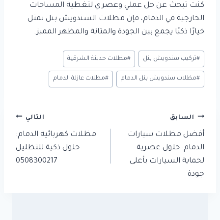
كنت تبحث عن حل عملي وعصري لتغطية المساحات
الخارجية في الدمام، فإن مظلات السندويش بنل تمثل
خيارًا ذكيًا يجمع بين الجودة والمتانة والمظهر المميز.
وسوم
#
تركيب سندويش بنل
#
مظلات حديثة الشرقية
المقال:
#
مظلات سندويش بنل الدمام
#
مظلات عازلة الدمام
تصفّح
السابق
التالي
المقالات
أفضل مظلات سيارات
مظلات كهربائية الدمام:
الدمام: حلول عصرية
حلول ذكية للتظليل
لحماية السيارات بأعلى
0508300217
جودة