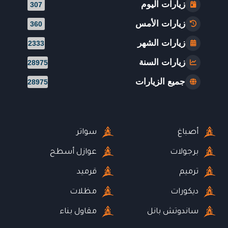
زيارات اليوم
307
زيارات الأمس
360
زيارات الشهر
2333
زيارات السنة
28975
جميع الزيارات
28975
أصباغ
سواتر
برجولات
عوازل أسطح
ترميم
قرميد
ديكورات
مظلات
ساندوتش بانل
مقاول بناء