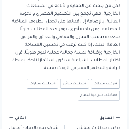
لكل من يبحث عن الحماية والأناقة في المساحات
الخارجية. فهي تجمع بين التصميم العصري والجودة
العالية، بالإضافة إلى قدرتها على تحمل الظروف المناخية
المختلفة. ومن ناحية أخرى، توفر هذه المظلات حلولًا
متعددة تناسب المنازل والمقاهي والحدائق والمرافق
العامة. لذلك، إذا كنت ترغب في تحسين المساحة
الخارجية وإضافة لمسة جمالية عملية تدوم طويلًا، فإن
اختيار المظلات الشراعية سيكون استثمارًا ناجحًا يمنحك
الراحة والمظهر المميز في الوقت نفسه.
وسوم
#
تركيب مظلات
#
مظلات حدائق
#
مظلات سيارات
المقال:
#
مظلات شراعية الدمام
تصفّح
السابق
التالي
المقالات
تركيب مظلات قماش
شركة بناء بالدمام: أفضل