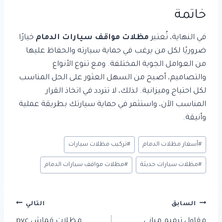
خاتمة
في النهاية، تُعتبر
مظلات مواقف سيارات الدمام
خيارًا
ضروريًا لكل من يرغب في حماية سيارته والحفاظ عليها
من العوامل الجوية المختلفة. ومع تنوع الأنواع
والتصاميم، أصبح من السهل العثور على الحل المناسب
لكل احتياج وميزانية. لذلك، لا تتردد في اتخاذ القرار
المناسب الآن، واستثمر في حماية سيارتك بطريقة عملية
وأنيقة.
وسوم
#
أسعار مظلات الدمام
#
تركيب مظلات سيارات
المقال:
#
مظلات سيارات حديثة
#
مظلات مواقف سيارات الدمام
تصفّح
السابق
التالي
المقالات
مقاول ترميم مباني
مظلات قماش pvc