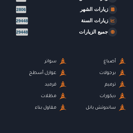
زيارات الشهر
2806
زيارات السنة
29448
جميع الزيارات
29448
أصباغ
سواتر
برجولات
عوازل أسطح
ترميم
قرميد
ديكورات
مظلات
ساندوتش بانل
مقاول بناء