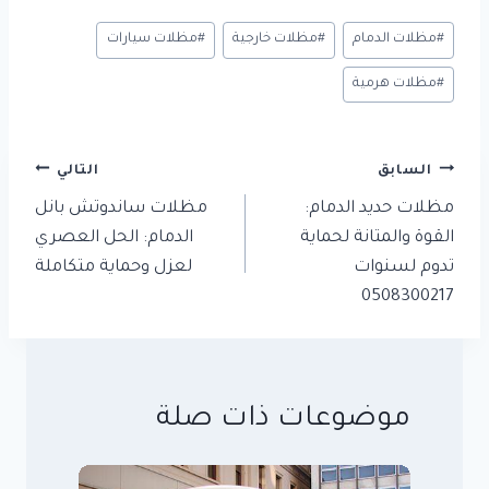
وسوم
#
مظلات الدمام
#
مظلات خارجية
#
مظلات سيارات
المقال:
#
مظلات هرمية
تصفّح
السابق
التالي
المقالات
مظلات حديد الدمام:
مظلات ساندوتش بانل
القوة والمتانة لحماية
الدمام: الحل العصري
تدوم لسنوات
لعزل وحماية متكاملة
0508300217
موضوعات ذات صلة